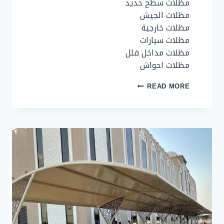
مظلات سطح حديد
مظلات الجيش
مظلات خارجية
مظلات سيارات
مظلات مداخل فلل
مظلات احواش
مظلات
READ MORE
وسواتر
بأعلى
جودة
وأفضل
الأسعار
|
مظلات
وسواتر
بتصاميمٍ
عصريةٍ
وأنيقة