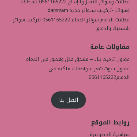
مظلات وسواتر التميز والإبداع 0561165222 للمظلات
وسواتر -تركيــب ســواتر حديد dammam
مظلات الدمام سواتر الدمام 0561165222 لتركيب سواتر
بلاستيك بالدمامِ
مقاولات عامة
مقاول ترميم بناء – ملاحق فلل وقصور في الدمام
مقاول بـيوت شعر بمواصفات ملكيه في
الدمام0561165222
اتصل بنا
روابط الموقع
سياسية الخصوصية