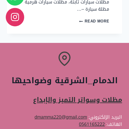
مظلات سيارات ثابتة، مظلات سيارات هرمية
مظلة سيارة –…
مظلات
READ MORE
–
تركيب
مظلات
في
الدمام
الدمام_الشرقية وضواحيها
مظلات وسواتر التميز والإبداع
البريد الإلكتروني:
dmamma220@gmail.com
الهاتف:
0561165222