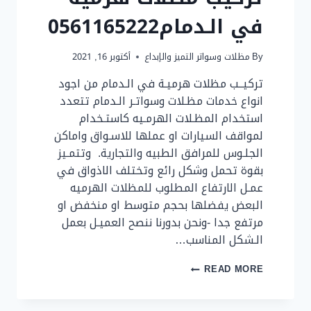
في الـدمام0561165222
By
مظلات وسواتر التميز والإبداع
أكتوبر 16, 2021
تركيــب مظلات هرميـة في الـدمام من اجود
انواع خدمات مظـلات وسواتـر الـدمام تتعدد
استخدام المظـلات الهرمـيه كاستـخدام
لمواقف السيارات او عملها للاسـواق واماكن
الجلـوس للمرافق الطبيه والتجارية. وتتمـيز
بقوة تحمل وشكل رائع وتختلف الاذواق في
عمـل الارتفاع المطلوب للمظلات الهرميه
البعض يفضلها بحجم متوسط او منخفض او
مرتفع جدا -ونحن بدورنا ننصح العميـل بعمل
الـشكل المناسب…
تركيب
READ MORE
مظلات
هرمية
في