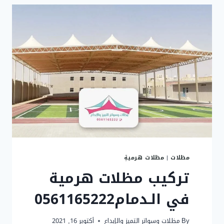
سيِــارات
بأشكال
مختلفة
مظلات
|
مظلات هرميةِ
تركيب مظلات هرمية
في الـدمام0561165222
By
مظلات وسواتر التميز والإبداع
أكتوبر 16, 2021