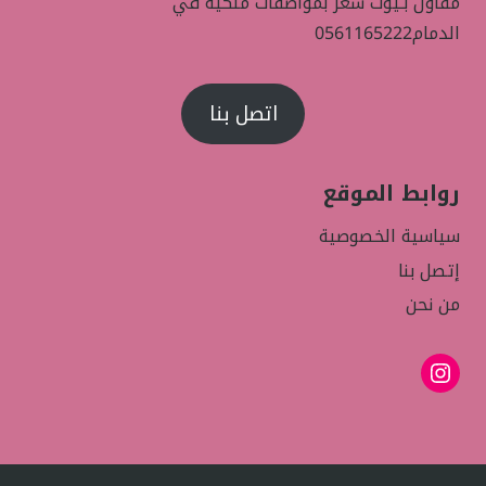
مقاول بـيوت شعر بمواصفات ملكيه في
الدمام0561165222
اتصل بنا
روابط الموقع
سياسية الخصوصية
إتصل بنا
من نحن
إنستجرام