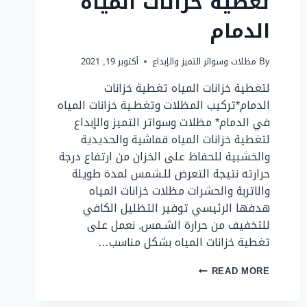
تغطية خزانات المياة
الدمام
By
مظلات وسواتر التميز والإبداع
أكتوبر 19, 2021
لتغطية خزانات المياه تغطية خزانات
الدمام*تركيب المظلات وتغطـية خزانات المياه
في الدمام* مظلات وسواتر التميز والإبداع
لتغطية خزانات المياه قماشية والحديدية
والخشبية للحفاظ على الخزان من ارتفاع درجة
حرارته نتيجة التعرض للـشمس لمدة طويلة
والاتربة والحشرات مظلات خزانات المياه
هدفها الرئيسي توفير التظليل الكافي
للتخفيف من حرارة الشـمس, نعمل على
تغطية خزانات المياه بشكل مناسب…
تغطية
READ MORE
خزانات
المياة