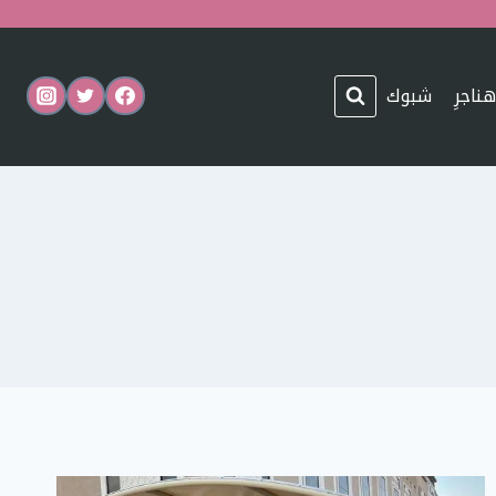
هناجرِ
شبوك