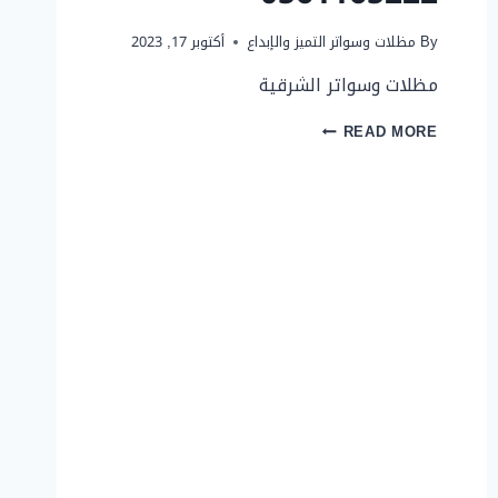
By
مظلات وسواتر التميز والإبداع
أكتوبر 17, 2023
مظلات وسواتر الشرقية
مظلة
READ MORE
سيارة
–
تركيب
مظلات
سيارات
بأسعار
مناسبة
–
اتصل
لان
0561165222