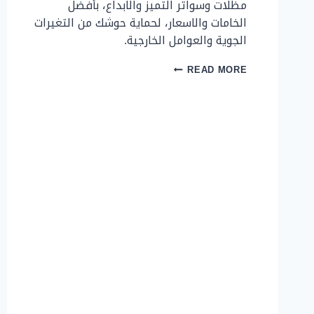
مظلات وسواتر التميز والابداع، بأفضل
حي
الخامات والاسعار، لحماية حوشك من التغيرات
الجامعة،
الجوية والعوامل الخارجية.
سيهات،
الجبيل،
الأحساء
سواتر
READ MORE
—
خشبية
تركيب
لأحـواش
ومعاينة
في
مجانية
الدمام