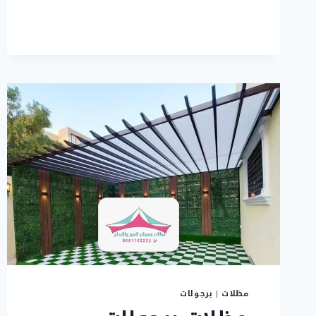
مظلات
|
برجولات