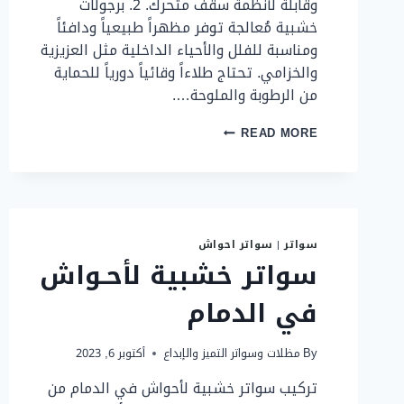
وقابلة لأنظمة سقف متحرك. 2. برجولات
خشبية مُعالجة توفر مظهراً طبيعياً ودافئاً
ومناسبة للفلل والأحياء الداخلية مثل العزيزية
والخزامي. تحتاج طلاءاً وقائياً دورياً للحماية
من الرطوبة والملوحة….
برجولات
READ MORE
وجلسات
الدمام
—
الدوحة،
حي
القصور،
سواتر
|
سواتر احواش
عبد
سواتر خشبية لأحـواش
الله
الفوائد،
في الدمام
الجامعين،
الفخارية،
العزيزية،
By
مظلات وسواتر التميز والإبداع
أكتوبر 6, 2023
الجسر،
الخزامي،
تركيب سواتر خشبية لأحواش في الدمام من
الكورنيش،