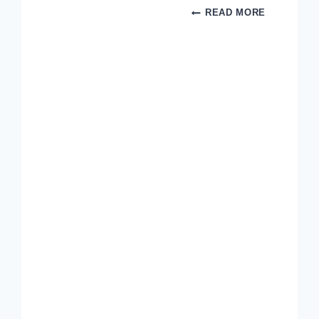
مقاولات
READ MORE
عامة
ترميم
وتشطيب
مباني
0561165222