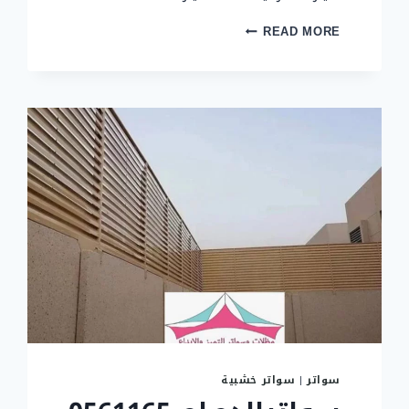
مظلات
READ MORE
–
تركيب
مظلات
في
الدمام
سواتر
|
سواتر خشبية