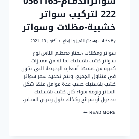
سواترالدمـام-0561165
222 لتركيب سواتر
خشبية-مظلات وسواتر
By
مظلات وسواتر التميز والإبداع
أكتوبر 19, 2021
سواتر ومظلات ،يختار معظـم الناس نوع
سـواتر خشب بلاستيك لما له من مميـزات
كثيرة من ضمنها أسعاره الرخيصة التي تكون
في متناول الجميع، ويتم تحديد سعر سواتر
خشب بلاستيك حسب عدة عوامل منها شكل
الساتر ونوعه سواء كان خشب بلاسـتيك
مجدول أو شرائح وكذلك طول وعرض السـاتر،
سواترالدمـام-0561165222
READ MORE
لتركيب
سواتر
خشبية-
مظلات