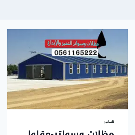
هناجرِ
مظلات وسواتر-مقاول