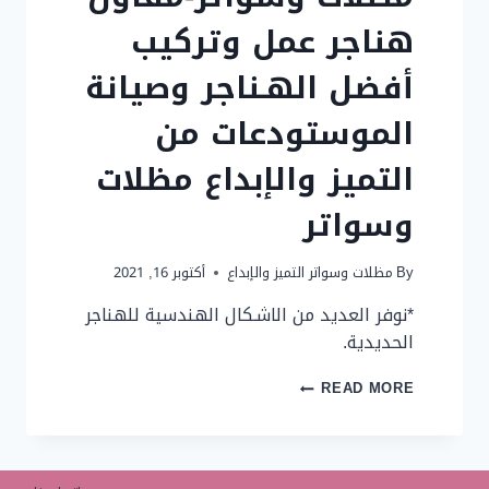
هناجر عمل وتركيب
أفضل الهـناجر وصيانة
الموستودعات من
التميز والإبداع مظلات
وسواتر
By
مظلات وسواتر التميز والإبداع
أكتوبر 16, 2021
*نوفر العديد من الاشـكال الهندسية للهناجر
الحديدية.
مظلات
READ MORE
وسواتر-
مقاول
هناجر
عمل