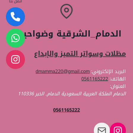
وتركيب
اتصل بنا
أفضل
الهـناجر
وصيانة
الموستودعات
الدمام_الشرقية وضواحيها
من
التميز
والإبداع
مظلات
مظلات وسواتر التميز والإبداع
وسواتر
البريد الإلكتروني:
dmamma220@gmail.com
الهاتف:
0561165222
العنوان:
الدمام الملكة العربية السعودية
الدمام
,
الخبر
110336
0561165222
بريد
إنستجرام