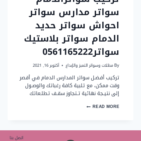
سواتر مدارس سواتر
احواش سواتر حديد
الدمام سواتر بلاستيك
سواتر0561165222
By
مظلات وسواتر التميز والإبداع
أكتوبر 16, 2021
تركيب أفضـل سواتر المدارس الدمام في أقصر
وقت ممكن، مع تلبية كافة رغباتك والوصـول
إلى نتيـجة نهائية تـتجاوز سقـف تطلـعاتك
تركيب
READ MORE
سواترالدمام
سواتر
مدارس
سواتر
احواش
اتصل بنا