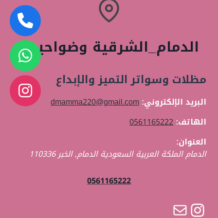
سواتر
حديد
الدمام
سواتر
الدمام_الشرقية وضواحيها
بلاستيك
سواتر0561165222
مظلات وسواتر التميز والإبداع
البريد الإلكتروني:
dmamma220@gmail.com
الهاتف:
0561165222
العنوان:
الدمام الملكة العربية السعودية
الدمام
,
الخبر
110336
0561165222
بريد
إنستجرام