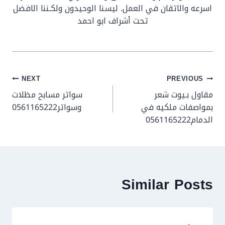
اسرعه والاتقان في العمل. ليسنا الوحيدون ولكـننا الافضل
تحت أشراف ابو احمد
تصفّح
NEXT
PREVIOUS
مقاول بـيوت شعر
سواتر مسابح مظلات
المقالات
بمواصفات ملكيه في
وسواتر0561165222
الدمام0561165222
Similar Posts