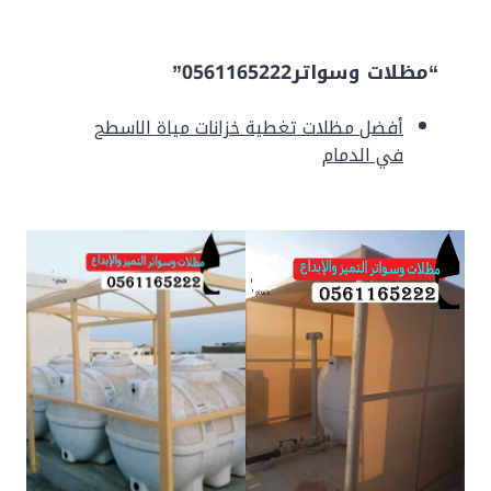
“مظلات وسواتر0561165222”
أفضل مظلات تغطية خزانات مياة الاسطح
في الدمام