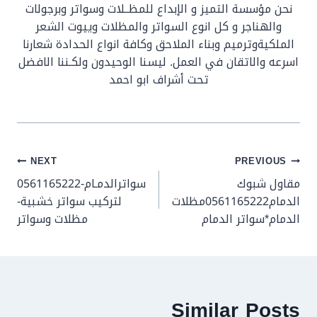
نحن مؤسسة التميز و الإبداع للمظــلات وسواتر وبرجولات
والهناجر و كل انوع السواتر والمظلات وييوت الشعر
الملكيةوترميم وبناء الملاحق وكافة انواع الحدادة شعارنا
اسرعه والاتقان في العمل. ليسنا الوحيدون ولكـننا الافضل
تحت أشراف ابو احمد
تصفّح
NEXT
PREVIOUS
مقاول شبوك
سواترالدمـام-0561165222
المقالات
الدمام0561165222مظلات
لتركيب سواتر خشبية-
الدمام*سواتر الدمام
مظلات وسواتر
Similar Posts